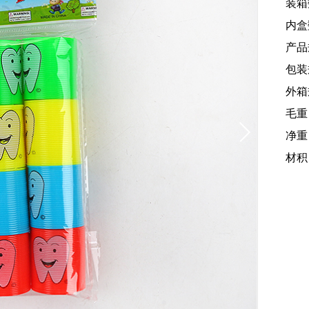
装箱
内盒
产品规
包装规
外箱规
毛重
净重：
材积：