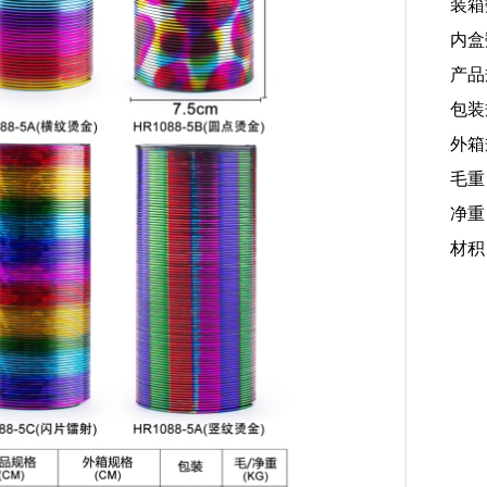
装箱
内盒
产品规
包装规
外箱规
毛重
净重：
材积：