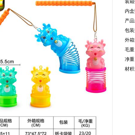
装箱
内盒
产品规
包装规
外箱规
毛重
净重：
材积：